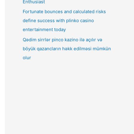
Enthusiast
Fortunate bounces and calculated risks
define success with plinko casino
entertainment today
Qədim sirrlər pinco kazino ilə açılır və
böyük qazancların həkk edilməsi mümkün
olur