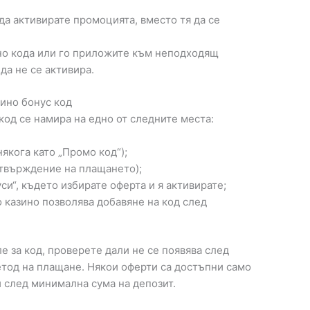
а активирате промоцията, вместо тя да се
о кода или го приложите към неподходящ
да не се активира.
ино бонус код
код се намира на едно от следните места:
якога като „Промо код“);
отвърждение на плащането);
си“, където избирате оферта и я активирате;
о казино позволява добавяне на код след
е за код, проверете дали не се появява след
тод на плащане. Някои оферти са достъпни само
 след минимална сума на депозит.