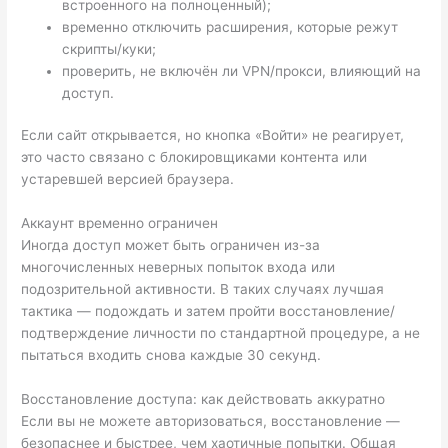
встроенного на полноценный);
временно отключить расширения, которые режут
скрипты/куки;
проверить, не включён ли VPN/прокси, влияющий на
доступ.
Если сайт открывается, но кнопка «Войти» не реагирует,
это часто связано с блокировщиками контента или
устаревшей версией браузера.
Аккаунт временно ограничен
Иногда доступ может быть ограничен из-за
многочисленных неверных попыток входа или
подозрительной активности. В таких случаях лучшая
тактика — подождать и затем пройти восстановление/
подтверждение личности по стандартной процедуре, а не
пытаться входить снова каждые 30 секунд.
Восстановление доступа: как действовать аккуратно
Если вы не можете авторизоваться, восстановление —
безопаснее и быстрее, чем хаотичные попытки. Общая