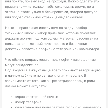
или понять, почему вход не проходит. Важно сделать это
правильно — не только чтобы сэкономить время, но и
чтобы не столкнуться с блокировками, потерей доступа
или подозрительными страницами-двойниками.
Ниже — практичная инструкция по входу, разбор
типичных ошибок и набор привычек, которые помогают
держать аккаунт под контролем. Материал рассчитан на
пользователя, который хочет просто и без лишних
действий попасть в профиль с телефона или компьютера.
Что обычно подразумевают под «login» и какие данные
могут понадобиться
Под входом в аккаунт чаще всего понимают авторизацию
в личном кабинете по связке «логин + пароль». В
зависимости от того, как вы регистрировались, в роли
логина может выступать:
адрес электронной почты;
номер телефона;
уникальное имя пользователя (если оно задавалось