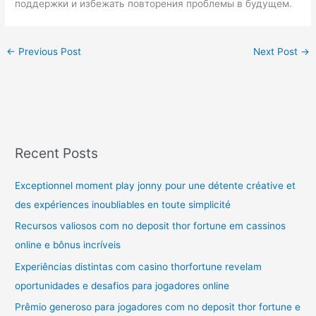
поддержки и избежать повторения проблемы в будущем.
←
Previous Post
Next Post
→
Recent Posts
Exceptionnel moment play jonny pour une détente créative et
des expériences inoubliables en toute simplicité
Recursos valiosos com no deposit thor fortune em cassinos
online e bônus incríveis
Experiências distintas com casino thorfortune revelam
oportunidades e desafios para jogadores online
Prêmio generoso para jogadores com no deposit thor fortune e