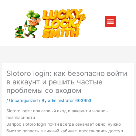
Skip
to
content
Menu
SERVICE AREAS
CONTACT US
Slotoro login: как безопасно войти
в аккаунт и решить частые
проблемы со входом
/
Uncategorized
/ By
administrator_6039b3
Slotoro login: пошаговый вход в аккаунт и нюансы
безопасности
Запрос slotoro login почти всегда означает одно: нужно
быстро попасть в личный кабинет, восстановить доступ