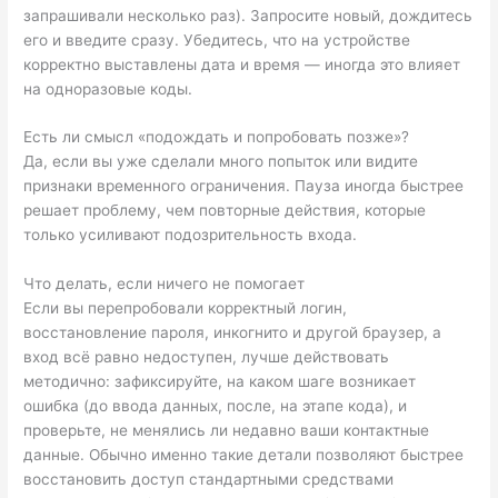
запрашивали несколько раз). Запросите новый, дождитесь
его и введите сразу. Убедитесь, что на устройстве
корректно выставлены дата и время — иногда это влияет
на одноразовые коды.
Есть ли смысл «подождать и попробовать позже»?
Да, если вы уже сделали много попыток или видите
признаки временного ограничения. Пауза иногда быстрее
решает проблему, чем повторные действия, которые
только усиливают подозрительность входа.
Что делать, если ничего не помогает
Если вы перепробовали корректный логин,
восстановление пароля, инкогнито и другой браузер, а
вход всё равно недоступен, лучше действовать
методично: зафиксируйте, на каком шаге возникает
ошибка (до ввода данных, после, на этапе кода), и
проверьте, не менялись ли недавно ваши контактные
данные. Обычно именно такие детали позволяют быстрее
восстановить доступ стандартными средствами