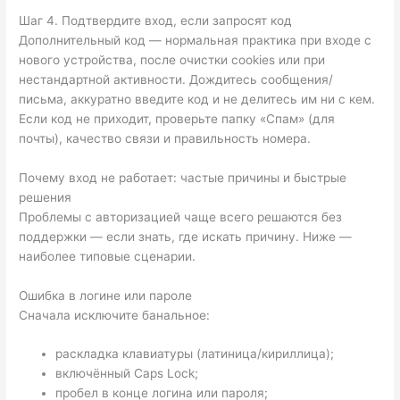
Шаг 4. Подтвердите вход, если запросят код
Дополнительный код — нормальная практика при входе с
нового устройства, после очистки cookies или при
нестандартной активности. Дождитесь сообщения/
письма, аккуратно введите код и не делитесь им ни с кем.
Если код не приходит, проверьте папку «Спам» (для
почты), качество связи и правильность номера.
Почему вход не работает: частые причины и быстрые
решения
Проблемы с авторизацией чаще всего решаются без
поддержки — если знать, где искать причину. Ниже —
наиболее типовые сценарии.
Ошибка в логине или пароле
Сначала исключите банальное:
раскладка клавиатуры (латиница/кириллица);
включённый Caps Lock;
пробел в конце логина или пароля;