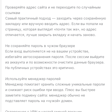
Проверяйте адрес сайта и не переходите по случайным
ссылкам
Самый практичный подход — заходить через сохранённую
закладку или вручную вводить адрес. Если вы попали на
страницу, которая выглядит «почти так же», но адрес
отличается, лучше закрыть вкладку и начать заново.
Не сохраняйте пароль в чужом браузере
Если вход выполняется не на вашем устройстве,
избегайте автосохранения пароля. После сессии выйдите
из аккаунта и по возможности очистите данные браузера.
На публичных устройствах это критично.
Используйте менеджер паролей
Менеджер помогает хранить сложные уникальные пароли
и снижает риск ошибки при вводе. Плюс вы быстрее
заметите подмену сайта: менеджер обычно не
подставляет пароль на «чужой» домен.
Осторожнее с VPN и частой сменой локации