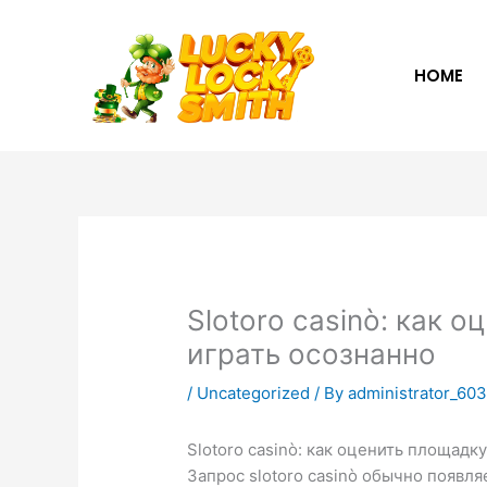
Skip
to
content
HOME
Slotoro casinò: как 
играть осознанно
/
Uncategorized
/ By
administrator_60
Slotoro casinò: как оценить площадк
Запрос slotoro casinò обычно появляе