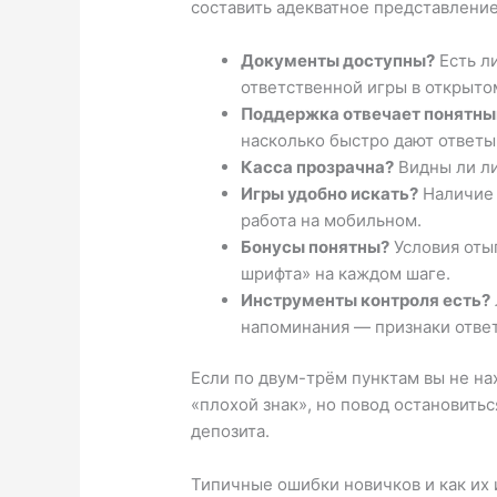
составить адекватное представление
Документы доступны?
Есть ли
ответственной игры в открыто
Поддержка отвечает понятн
насколько быстро дают ответы
Касса прозрачна?
Видны ли ли
Игры удобно искать?
Наличие 
работа на мобильном.
Бонусы понятны?
Условия оты
шрифта» на каждом шаге.
Инструменты контроля есть?
напоминания — признаки ответ
Если по двум-трём пунктам вы не на
«плохой знак», но повод остановить
депозита.
Типичные ошибки новичков и как их