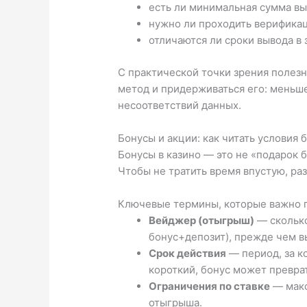
есть ли минимальная сумма вы
нужно ли проходить верификац
отличаются ли сроки вывода в 
С практической точки зрения полез
метод и придерживаться его: меньше
несоответствий данных.
Бонусы и акции: как читать условия 
Бонусы в казино — это не «подарок б
Чтобы не тратить время впустую, ра
Ключевые термины, которые важно 
Вейджер (отыгрыш)
— сколько
бонус+депозит), прежде чем в
Срок действия
— период, за к
короткий, бонус может преврат
Ограничения по ставке
— макс
отыгрыша.