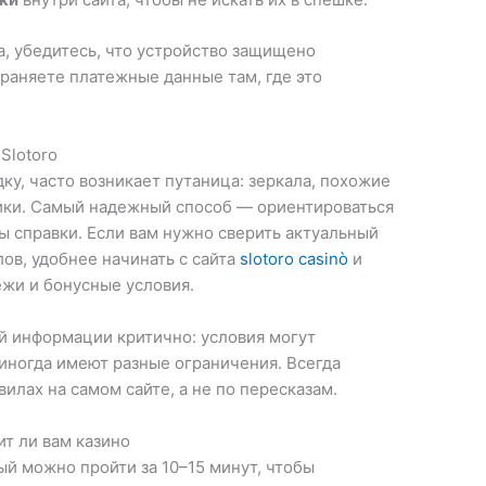
а, убедитесь, что устройство защищено
раняете платежные данные там, где это
Slotoro
у, часто возникает путаница: зеркала, похожие
ики. Самый надежный способ — ориентироваться
ы справки. Если вам нужно сверить актуальный
лов, удобнее начинать с сайта
slotoro casinò
и
ежи и бонусные условия.
й информации критично: условия могут
 иногда имеют разные ограничения. Всегда
илах на самом сайте, а не по пересказам.
ит ли вам казино
й можно пройти за 10–15 минут, чтобы