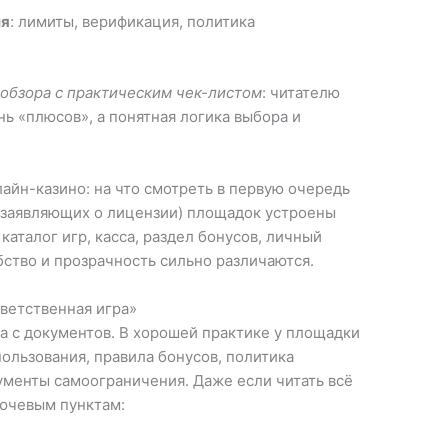
ия
: лимиты, верификация, политика
у
обзора с практическим чек-листом
: читателю
нь «плюсов», а понятная логика выбора и
лайн-казино: на что смотреть в первую очередь
 заявляющих о лицензии) площадок устроены
каталог игр, касса, раздел бонусов, личный
бство и прозрачность сильно различаются.
тветственная игра»
 а с документов. В хорошей практике у площадки
пользования, правила бонусов, политика
ументы самоограничения. Даже если читать всё
лючевым пунктам: