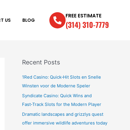
FREE ESTIMATE
T US
BLOG
(314) 310-7779
Recent Posts
1Red Casino: Quick‑Hit Slots en Snelle
Winsten voor de Moderne Speler
Syndicate Casino: Quick Wins and
Fast‑Track Slots for the Modern Player
Dramatic landscapes and grizzlys quest
offer immersive wildlife adventures today