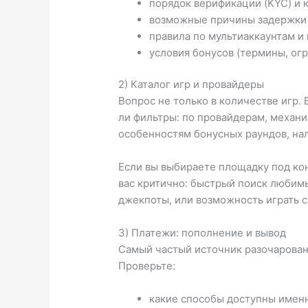
порядок верификации (KYC) и 
возможные причины задержки 
правила по мультиаккаунтам и
условия бонусов (термины, огр
2) Каталог игр и провайдеры
Вопрос не только в количестве игр
ли фильтры: по провайдерам, механик
особенностям бонусных раундов, н
Если вы выбираете площадку под кон
вас критично: быстрый поиск любимы
джекпоты, или возможность играть с
3) Платежи: пополнение и вывод
Самый частый источник разочарован
Проверьте:
какие способы доступны именн