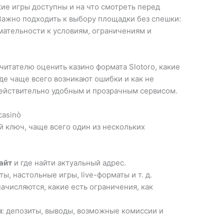
кие игры доступны и на что смотреть перед
Важно подходить к выбору площадки без спешки:
мательности к условиям, ограничениям и
читателю оценить казино формата Slotoro, какие
где чаще всего возникают ошибки и как не
действительно удобным и прозрачным сервисом.
casinò
й ключ, чаще всего один из нескольких
айт
и где найти актуальный адрес.
оты, настольные игры, live-форматы и т. д.
 начисляются, какие есть ограничения, как
ы
: депозиты, выводы, возможные комиссии и