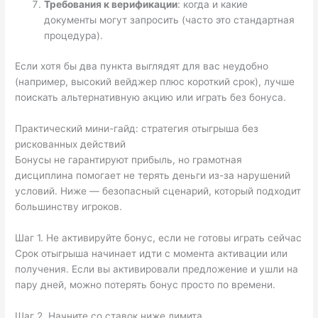
Требования к верификации
: когда и какие
документы могут запросить (часто это стандартная
процедура).
Если хотя бы два пункта выглядят для вас неудобно
(например, высокий вейджер плюс короткий срок), лучше
поискать альтернативную акцию или играть без бонуса.
Практический мини-гайд: стратегия отыгрыша без
рискованных действий
Бонусы не гарантируют прибыль, но грамотная
дисциплина помогает не терять деньги из-за нарушений
условий. Ниже — безопасный сценарий, который подходит
большинству игроков.
Шаг 1. Не активируйте бонус, если не готовы играть сейчас
Срок отыгрыша начинает идти с момента активации или
получения. Если вы активировали предложение и ушли на
пару дней, можно потерять бонус просто по времени.
Шаг 2. Начните со ставок ниже лимита