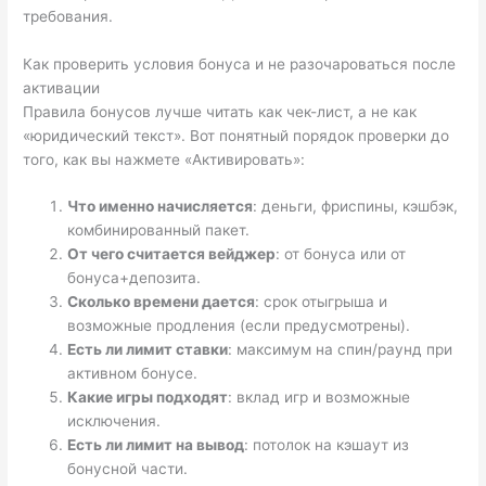
требования.
Как проверить условия бонуса и не разочароваться после
активации
Правила бонусов лучше читать как чек-лист, а не как
«юридический текст». Вот понятный порядок проверки до
того, как вы нажмете «Активировать»:
Что именно начисляется
: деньги, фриспины, кэшбэк,
комбинированный пакет.
От чего считается вейджер
: от бонуса или от
бонуса+депозита.
Сколько времени дается
: срок отыгрыша и
возможные продления (если предусмотрены).
Есть ли лимит ставки
: максимум на спин/раунд при
активном бонусе.
Какие игры подходят
: вклад игр и возможные
исключения.
Есть ли лимит на вывод
: потолок на кэшаут из
бонусной части.