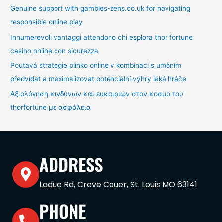
Genuine support with gambles-zens.co.uk for navigating
responsible online play
Innumerevoli vantaggi attendono chi esplora thor fortune
casino online con sicurezza
Poutavá strategie plinko online v kombinaci s uměním
předvídat a maximalizovat potenciální výhry láká hráče
Αξιολόγηση κινδύνων και ευκαιριών στον κόσμο του
thorfortune με ασφάλεια
ADDRESS
Ladue Rd, Creve Couer, St. Louis MO 63141
PHONE