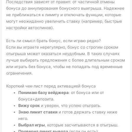
Последствия зависят от правил: от частичной отмены
бонуса до аннулирования бонусного выигрыша. Надежнее
не приближаться к лимиту и отключать функции, которые
могут неожиданно увеличить ставку (например, быстрые
настройки автоспинов).
Есть ли смысл брать бонус, если играю редко?
Если вы играете нерегулярно, бонус со строгим сроком
отыгрыша может оказаться неудобным. В таких случаях
лучше выбирать предложения с более длительным сроком
или играть без бонуса, чтобы не попадать под временные
ограничения.
Короткий чек-лист перед активацией бонуса
Понимаю базу вейджера
: от бонуса или от
бонуса+депозита.
Вижу срок
и уверен, что успею отыграть.
Знаю лимит ставки
и готов держать ставку ниже
него.
Выбрал игры
, которые засчитываются в отыгрыш.
Проверил лимит вывода
(если он есть).