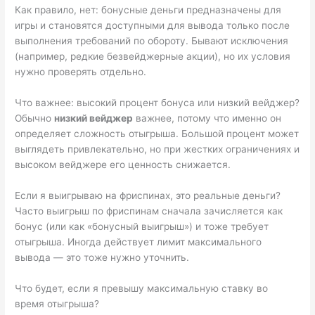
Как правило, нет: бонусные деньги предназначены для
игры и становятся доступными для вывода только после
выполнения требований по обороту. Бывают исключения
(например, редкие безвейджерные акции), но их условия
нужно проверять отдельно.
Что важнее: высокий процент бонуса или низкий вейджер?
Обычно
низкий вейджер
важнее, потому что именно он
определяет сложность отыгрыша. Большой процент может
выглядеть привлекательно, но при жестких ограничениях и
высоком вейджере его ценность снижается.
Если я выигрываю на фриспинах, это реальные деньги?
Часто выигрыш по фриспинам сначала зачисляется как
бонус (или как «бонусный выигрыш») и тоже требует
отыгрыша. Иногда действует лимит максимального
вывода — это тоже нужно уточнить.
Что будет, если я превышу максимальную ставку во
время отыгрыша?