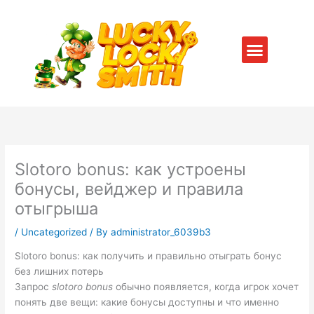
Skip
to
content
Menu
SERVICE AREAS
CONTACT US
Slotoro bonus: как устроены
бонусы, вейджер и правила
отыгрыша
/
Uncategorized
/ By
administrator_6039b3
Slotoro bonus: как получить и правильно отыграть бонус
без лишних потерь
Запрос
slotoro bonus
обычно появляется, когда игрок хочет
понять две вещи: какие бонусы доступны и что именно