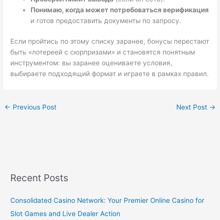
Понимаю, когда может потребоваться верификация
и готов предоставить документы по запросу.
Если пройтись по этому списку заранее, бонусы перестают
быть «лотереей с сюрпризами» и становятся понятным
инструментом: вы заранее оцениваете условия,
выбираете подходящий формат и играете в рамках правил.
←
Previous Post
Next Post
→
Recent Posts
Consolidated Casino Network: Your Premier Online Casino for
Slot Games and Live Dealer Action