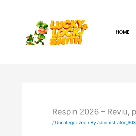
Skip
to
content
HOME
Respin 2026 – Reviu, p
/
Uncategorized
/ By
administrator_60