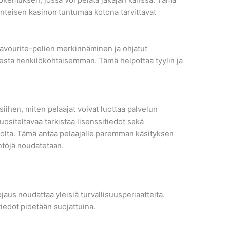
erinteisen kasinon tuntumaa kotona tarvittavat
 favourite-pelien merkinnäminen ja ohjatut
esta henkilökohtaisemman. Tämä helpottaa tyylin ja
siihen, miten pelaajat voivat luottaa palvelun
uositeltavaa tarkistaa lisenssitiedot sekä
tolta. Tämä antaa pelaajalle paremman käsityksen
ääntöjä noudatetaan.
aus noudattaa yleisiä turvallisuusperiaatteita.
 tiedot pidetään suojattuina.