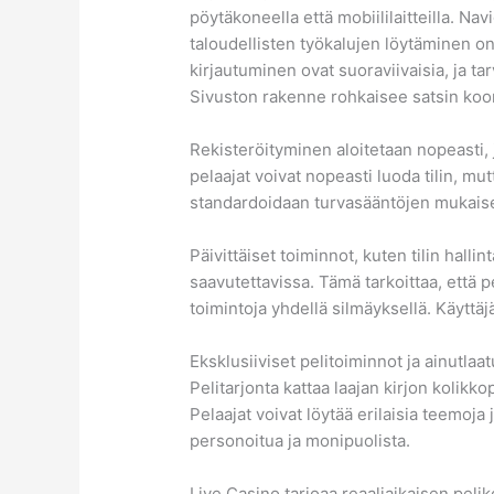
pöytäkoneella että mobiililaitteilla. Navi
taloudellisten työkalujen löytäminen on 
kirjautuminen ovat suoraviivaisia, ja tar
Sivuston rakenne rohkaisee satsin koon 
Rekisteröityminen aloitetaan nopeasti, 
pelaajat voivat nopeasti luoda tilin, m
standardoidaan turvasääntöjen mukaise
Päivittäiset toiminnot, kuten tilin hall
saavutettavissa. Tämä tarkoittaa, että p
toimintoja yhdellä silmäyksellä. Käyttäj
Eksklusiiviset pelitoiminnot ja ainutlaat
Pelitarjonta kattaa laajan kirjon kolikk
Pelaajat voivat löytää erilaisia teemoja
personoitua ja monipuolista.
Live Casino tarjoaa reaaliaikaisen pel