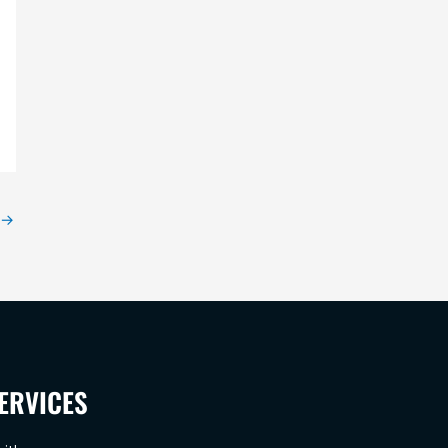
→
ERVICES