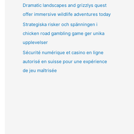
Dramatic landscapes and grizzlys quest
offer immersive wildlife adventures today
Strategiska risker och spänningen i
chicken road gambling game ger unika
upplevelser
Sécurité numérique et casino en ligne
autorisé en suisse pour une expérience
de jeu maîtrisée