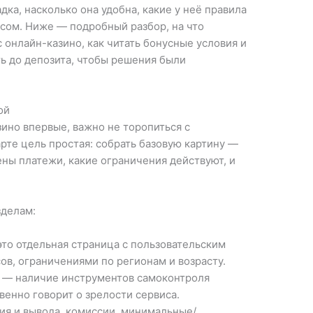
адка, насколько она удобна, какие у неё правила
исом. Ниже — подробный разбор, на что
 онлайн-казино, как читать бонусные условия и
ь до депозита, чтобы решения были
ой
зино впервые, важно не торопиться с
рте цель простая: собрать базовую картину —
ены платежи, какие ограничения действуют, и
зделам:
то отдельная страница с пользовательским
ов, ограничениями по регионам и возрасту.
— наличие инструментов самоконтроля
венно говорит о зрелости сервиса.
я и вывода, комиссии, минимальные/