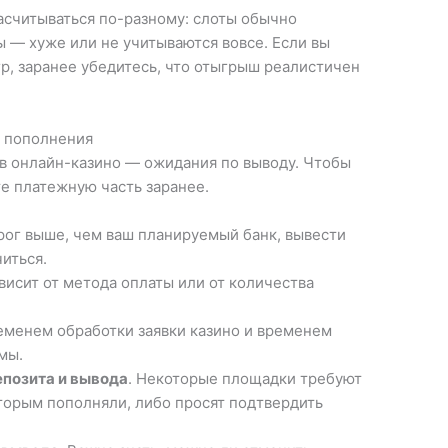
асчитываться по-разному: слоты обычно
 — хуже или не учитываются вовсе. Если вы
р, заранее убедитесь, что отыгрыш реалистичен
о пополнения
в онлайн-казино — ожидания по выводу. Чтобы
е платежную часть заранее.
орог выше, чем ваш планируемый банк, вывести
иться.
ависит от метода оплаты или от количества
ременем обработки заявки казино и временем
мы.
позита и вывода
. Некоторые площадки требуют
торым пополняли, либо просят подтвердить