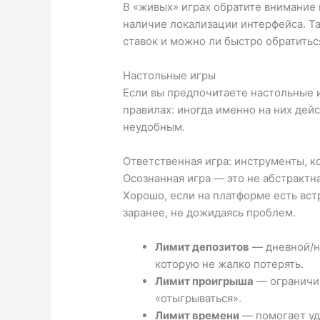
В «живых» играх обратите внимание 
наличие локализации интерфейса. Та
ставок и можно ли быстро обратитьс
Настольные игры
Если вы предпочитаете настольные и
правилах: иногда именно на них дей
неудобным.
Ответственная игра: инструменты, 
Осознанная игра — это не абстрактн
Хорошо, если на платформе есть вст
заранее, не дожидаясь проблем.
Лимит депозитов
— дневной/н
которую не жалко потерять.
Лимит проигрыша
— ограничив
«отыгрываться».
Лимит времени
— помогает уде