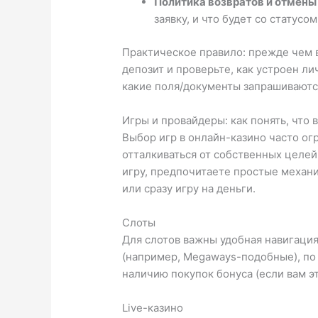
Политика возвратов и отмены
заявку, и что будет со статусом
Практическое правило: прежде чем 
депозит и проверьте, как устроен ли
какие поля/документы запрашиваютс
Игры и провайдеры: как понять, что 
Выбор игр в онлайн-казино часто ог
отталкиваться от собственных целей
игру, предпочитаете простые механ
или сразу игру на деньги.
Слоты
Для слотов важны удобная навигация
(например, Megaways-подобные), по 
наличию покупок бонуса (если вам эт
Live-казино