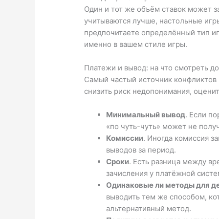
Один и тот же объём ставок может з
учитываются лучше, настольные игры
предпочитаете определённый тип иг
именно в вашем стиле игры.
Платежи и вывод: на что смотреть д
Самый частый источник конфликтов 
снизить риск недопонимания, оценит
Минимальный вывод
. Если п
«по чуть-чуть» может не получ
Комиссии
. Иногда комиссия з
выводов за период.
Сроки
. Есть разница между в
зачисления у платёжной систе
Одинаковые ли методы для де
выводить тем же способом, ко
альтернативный метод.