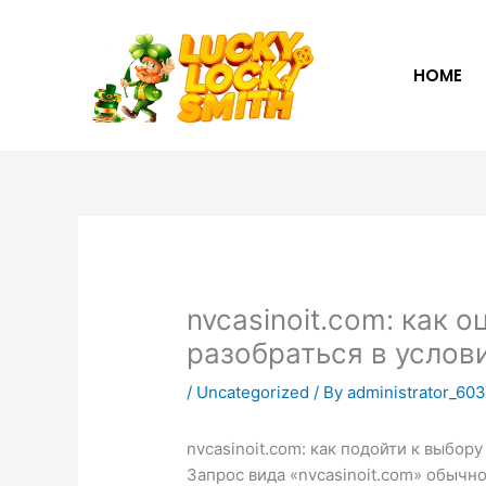
Skip
to
content
HOME
nvcasinoit.com: как 
разобраться в услов
/
Uncategorized
/ By
administrator_60
nvcasinoit.com: как подойти к выбору
Запрос вида «nvcasinoit.com» обычн