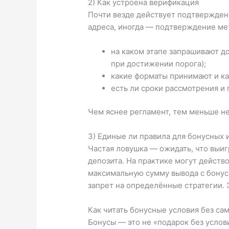
2) Как устроена верификация
Почти везде действует подтвержден
адреса, иногда — подтверждение ме
на каком этапе запрашивают д
при достижении порога);
какие форматы принимают и как
есть ли сроки рассмотрения и
Чем яснее регламент, тем меньше н
3) Единые ли правила для бонусных 
Частая ловушка — ожидать, что выиг
депозита. На практике могут действ
максимальную сумму вывода с бонуса
запрет на определённые стратегии. 
Как читать бонусные условия без са
Бонусы — это не «подарок без услов