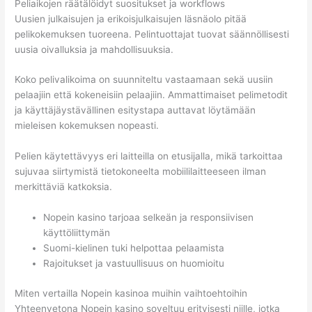
Peliaikojen räätälöidyt suositukset ja workflows
Uusien julkaisujen ja erikoisjulkaisujen läsnäolo pitää
pelikokemuksen tuoreena. Pelintuottajat tuovat säännöllisesti
uusia oivalluksia ja mahdollisuuksia.
Koko pelivalikoima on suunniteltu vastaamaan sekä uusiin
pelaajiin että kokeneisiin pelaajiin. Ammattimaiset pelimetodit
ja käyttäjäystävällinen esitystapa auttavat löytämään
mieleisen kokemuksen nopeasti.
Pelien käytettävyys eri laitteilla on etusijalla, mikä tarkoittaa
sujuvaa siirtymistä tietokoneelta mobiililaitteeseen ilman
merkittäviä katkoksia.
Nopein kasino tarjoaa selkeän ja responsiivisen
käyttöliittymän
Suomi-kielinen tuki helpottaa pelaamista
Rajoitukset ja vastuullisuus on huomioitu
Miten vertailla Nopein kasinoa muihin vaihtoehtoihin
Yhteenvetona Nopein kasino soveltuu erityisesti niille, jotka