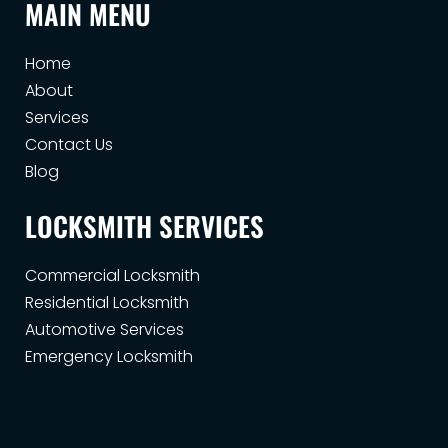
MAIN MENU
Home
About
Services
Contact Us
Blog
LOCKSMITH SERVICES
Commercial Locksmith
Residential Locksmith
Automotive Services
Emergency Locksmith