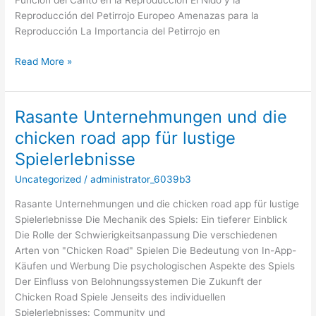
Función del Canto en la Reproducción El Nido y la
primavera
Reproducción del Petirrojo Europeo Amenazas para la
inolvidable
Reproducción La Importancia del Petirrojo en
Read More »
Rasante Unternehmungen und die
Rasante
Unternehmungen
chicken road app für lustige
und
Spielerlebnisse
die
chicken
Uncategorized
/
administrator_6039b3
road
Rasante Unternehmungen und die chicken road app für lustige
app
Spielerlebnisse Die Mechanik des Spiels: Ein tieferer Einblick
für
Die Rolle der Schwierigkeitsanpassung Die verschiedenen
lustige
Arten von "Chicken Road" Spielen Die Bedeutung von In-App-
Spielerlebnisse
Käufen und Werbung Die psychologischen Aspekte des Spiels
Der Einfluss von Belohnungssystemen Die Zukunft der
Chicken Road Spiele Jenseits des individuellen
Spielerlebnisses: Community und