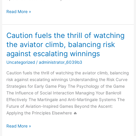
Read More »
Caution fuels the thrill of watching
Caution
fuels
the aviator climb, balancing risk
the
against escalating winnings
thrill
of
Uncategorized
/
administrator_6039b3
watching
Caution fuels the thrill of watching the aviator climb, balancing
the
risk against escalating winnings Understanding the Risk Curve
aviator
Strategies for Early Game Play The Psychology of the Game
climb,
The Influence of Social Interaction Managing Your Bankroll
balancing
Effectively The Martingale and Anti-Martingale Systems The
risk
Future of Aviation-Inspired Games Beyond the Ascent:
against
Applying the Principles Elsewhere 🔥
escalating
winnings
Read More »