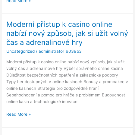
Read More »
adrenalinové
hry
Moderní přístup k casino online
Moderní
přístup
nabízí nový způsob, jak si užít volný
k
čas a adrenalinové hry
casino
online
Uncategorized
/
administrator_6039b3
nabízí
Moderní přístup k casino online nabízí nový způsob, jak si užít
nový
volný čas a adrenalinové hry Výběr správného online kasina
způsob,
Důležitost bezpečnostních opatření a zákaznické podpory
jak
Typy her dostupných v online kasinech Bonusy a promoakce v
si
online kasinech Strategie pro zodpovědné hraní
užít
Sebehodnocení a pomoc pro hráče s problémem Budoucnost
volný
online kasin a technologické inovace
čas
a
Read More »
adrenalinové
hry