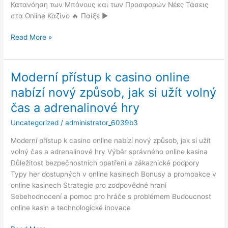
Κατανόηση των Μπόνους και των Προσφορών Νέες Τάσεις
στα Online Καζίνο 🔥 Παίξε ▶️
Read More »
Moderní přístup k casino online
Moderní
přístup
nabízí nový způsob, jak si užít volný
k
čas a adrenalinové hry
casino
online
Uncategorized
/
administrator_6039b3
nabízí
Moderní přístup k casino online nabízí nový způsob, jak si užít
nový
volný čas a adrenalinové hry Výběr správného online kasina
způsob,
Důležitost bezpečnostních opatření a zákaznické podpory
jak
Typy her dostupných v online kasinech Bonusy a promoakce v
si
online kasinech Strategie pro zodpovědné hraní
užít
Sebehodnocení a pomoc pro hráče s problémem Budoucnost
volný
online kasin a technologické inovace
čas
a