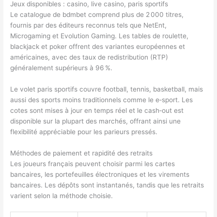
Jeux disponibles : casino, live casino, paris sportifs
Le catalogue de bdmbet comprend plus de 2 000 titres,
fournis par des éditeurs reconnus tels que NetEnt,
Microgaming et Evolution Gaming. Les tables de roulette,
blackjack et poker offrent des variantes européennes et
américaines, avec des taux de redistribution (RTP)
généralement supérieurs à 96 %.
Le volet paris sportifs couvre football, tennis, basketball, mais
aussi des sports moins traditionnels comme le e‑sport. Les
cotes sont mises à jour en temps réel et le cash‑out est
disponible sur la plupart des marchés, offrant ainsi une
flexibilité appréciable pour les parieurs pressés.
Méthodes de paiement et rapidité des retraits
Les joueurs français peuvent choisir parmi les cartes
bancaires, les portefeuilles électroniques et les virements
bancaires. Les dépôts sont instantanés, tandis que les retraits
varient selon la méthode choisie.