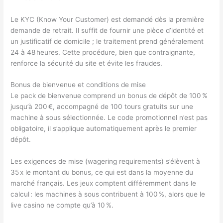
Le KYC (Know Your Customer) est demandé dès la première
demande de retrait. Il suffit de fournir une pièce d’identité et
un justificatif de domicile ; le traitement prend généralement
24 à 48 heures. Cette procédure, bien que contraignante,
renforce la sécurité du site et évite les fraudes.
Bonus de bienvenue et conditions de mise
Le pack de bienvenue comprend un bonus de dépôt de 100 %
jusqu’à 200 €, accompagné de 100 tours gratuits sur une
machine à sous sélectionnée. Le code promotionnel n’est pas
obligatoire, il s’applique automatiquement après le premier
dépôt.
Les exigences de mise (wagering requirements) s’élèvent à
35 x le montant du bonus, ce qui est dans la moyenne du
marché français. Les jeux comptent différemment dans le
calcul : les machines à sous contribuent à 100 %, alors que le
live casino ne compte qu’à 10 %.