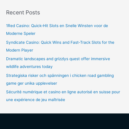
Recent Posts
1Red Casino: Quick‑Hit Slots en Snelle Winsten voor de
Moderne Speler
Syndicate Casino: Quick Wins and Fast‑Track Slots for the
Modern Player
Dramatic landscapes and grizzlys quest offer immersive
wildlife adventures today
Strategiska risker och spänningen i chicken road gambling
game ger unika upplevelser
Sécurité numérique et casino en ligne autorisé en suisse pour
une expérience de jeu maîtrisée