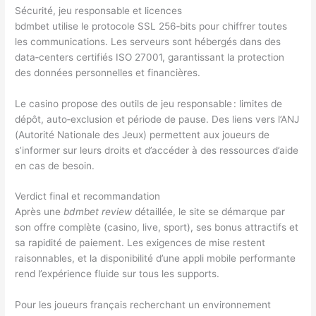
Sécurité, jeu responsable et licences
bdmbet utilise le protocole SSL 256‑bits pour chiffrer toutes
les communications. Les serveurs sont hébergés dans des
data‑centers certifiés ISO 27001, garantissant la protection
des données personnelles et financières.
Le casino propose des outils de jeu responsable : limites de
dépôt, auto‑exclusion et période de pause. Des liens vers l’ANJ
(Autorité Nationale des Jeux) permettent aux joueurs de
s’informer sur leurs droits et d’accéder à des ressources d’aide
en cas de besoin.
Verdict final et recommandation
Après une
bdmbet review
détaillée, le site se démarque par
son offre complète (casino, live, sport), ses bonus attractifs et
sa rapidité de paiement. Les exigences de mise restent
raisonnables, et la disponibilité d’une appli mobile performante
rend l’expérience fluide sur tous les supports.
Pour les joueurs français recherchant un environnement