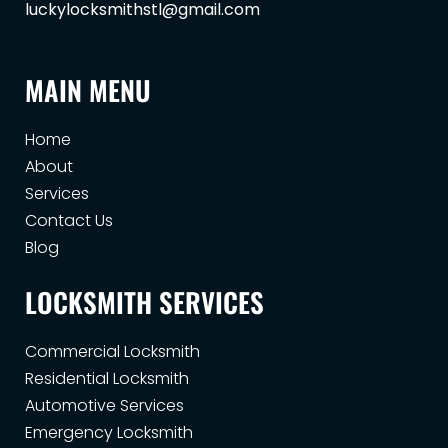
luckylocksmithstl@gmail.com
MAIN MENU
Home
About
Services
Contact Us
Blog
LOCKSMITH SERVICES
Commercial Locksmith
Residential Locksmith
Automotive Services
Emergency Locksmith